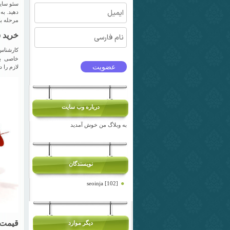
سئو سایت
دهید. به
مرحله با
خرید 
کارشناس 
خاصی بر
لازم را 
درباره وب سايت
به وبلاگ من خوش آمدید
نویسندگان
seoinja [102]
قیمت 
دیگر موارد