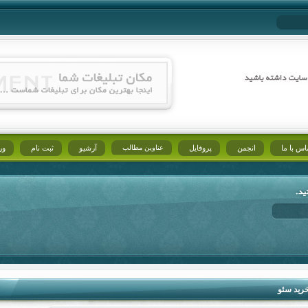
اس با ما
انجمن
پروفایل
عناوین مطالب
آرشیو
ثبت نام
ور
رید سئو