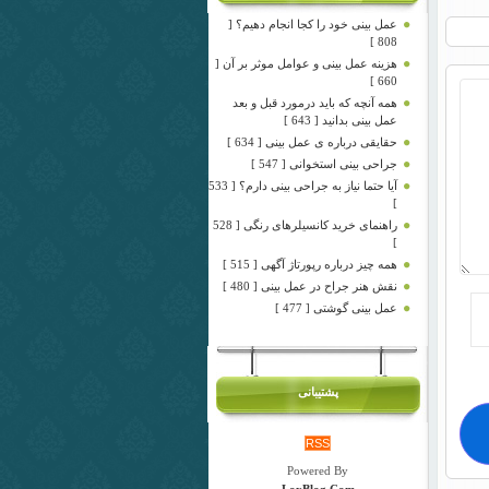
عمل بینی خود را کجا انجام دهیم؟ [
808 ]
هزینه عمل بینی و عوامل موثر بر آن [
660 ]
همه آنچه که باید درمورد قبل و بعد
عمل بینی بدانید [ 643 ]
حقایقی درباره ی عمل بینی [ 634 ]
جراحی بینی استخوانی [ 547 ]
آیا حتما نیاز به جراحی بینی دارم؟ [ 533
]
راهنمای خرید کانسیلرهای رنگی [ 528
]
همه چیز درباره رپورتاژ آگهی [ 515 ]
نقش هنر جراح در عمل بینی [ 480 ]
عمل بینی گوشتی [ 477 ]
پشتیبانی
RSS
Powered By