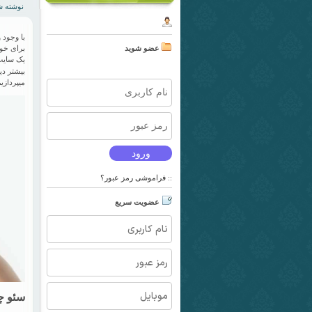
نوشته شده 
با وجود 
برای خود
عضو شوید
یک سایت 
بیشتر دی
میپردازیم
فراموشی رمز عبور؟
::
عضویت سریع
سئو 